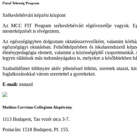
Fiatal Tehetség Program
Székesfehérvári képzési központ
Az MCC FIT Program székesfehérvári régióvezetője vagyok. Egé
mesterképzését is elvégeztem.
Az egészségügyben dolgoztam oktatásszervezőként, valamint kórházi 
egészségügyi oktatásban. Felnőttképzésben és iskolarendszerű képz
élménypedagógia elemeit, valamint a közösségépítő csoportmunkát.
legyen rálátásuk más tudományágakra is, melyekre a későbbiekben b
Szabadidőmet többnyire aktív pihenéssel töltöm, szeretek utazni, k
foglalkozásokkal várom szeretettel a gyerekeket.
E-mail:
mutasd
Mathias Corvinus Collegium Alapítvány
1113 Budapest, Tas vezér utca 3-7.
Postacím: 1518 Budapest, Pf. 155.