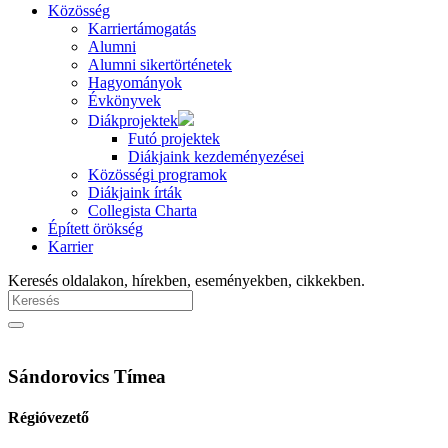
Közösség
Karriertámogatás
Alumni
Alumni sikertörténetek
Hagyományok
Évkönyvek
Diákprojektek
Futó projektek
Diákjaink kezdeményezései
Közösségi programok
Diákjaink írták
Collegista Charta
Épített örökség
Karrier
Keresés oldalakon, hírekben, eseményekben, cikkekben.
Sándorovics Tímea
Régióvezető