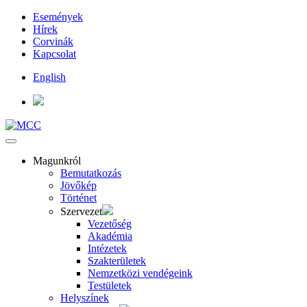
Események
Hírek
Corvinák
Kapcsolat
English
Magunkról
Bemutatkozás
Jövőkép
Történet
Szervezet
Vezetőség
Akadémia
Intézetek
Szakterületek
Nemzetközi vendégeink
Testületek
Helyszínek