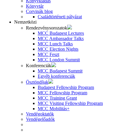
Könyvkiadás
Könyvtár
Corvinák blog
Családtörténeti pályázat
Nemzetközi
Rendezvénysorozatok
MCC Budapest Lectures
MCC Ambassador Talks
MCC Lunch Talks
MCC Election Nights
MCC Feszt
MCC London Summit
Konferenciák
MCC Budapest Summit
Egyéb konferenciák
Ösztöndíjak
Budapest Fellowship Program
MCC Fellowship Program
MCC Training Grant
MCC Visiting Fellowship Program
MCC Mobilitás+
Vendégoktatók
Vendégelőadók