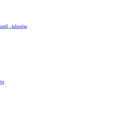
ető - képzése
rt