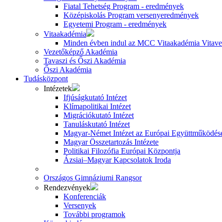
Fiatal Tehetség Program - eredmények
Középiskolás Program versenyeredmények
Egyetemi Program - eredmények
Vitaakadémia
Minden évben indul az MCC Vitaakadémia Vitavez
Vezetőképző Akadémia
Tavaszi és Őszi Akadémia
Őszi Akadémia
Tudásközpont
Intézetek
Ifjúságkutató Intézet
Klímapolitikai Intézet
Migrációkutató Intézet
Tanuláskutató Intézet
Magyar-Német Intézet az Európai Együttműködésé
Magyar Összetartozás Intézete
Politikai Filozófia Európai Központja
Ázsiai–Magyar Kapcsolatok Iroda
Országos Gimnáziumi Rangsor
Rendezvények
Konferenciák
Versenyek
További programok