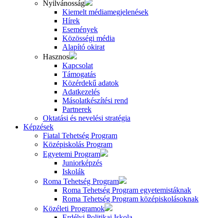
Nyilvánosság
Kiemelt médiamegjelenések
Hírek
Események
Közösségi média
Alapító okirat
Hasznos
Kapcsolat
Támogatás
Közérdekű adatok
Adatkezelés
Másolatkészítési rend
Partnerek
Oktatási és nevelési stratégia
Képzések
Fiatal Tehetség Program
Középiskolás Program
Egyetemi Program
Juniorképzés
Iskolák
Roma Tehetség Program
Roma Tehetség Program egyetemistáknak
Roma Tehetség Program középiskolásoknak
Közéleti Programok
Erdélyi Politikai Iskola