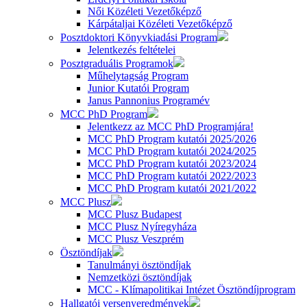
Női Közéleti Vezetőképző
Kárpátaljai Közéleti Vezetőképző
Posztdoktori Könyvkiadási Program
Jelentkezés feltételei
Posztgraduális Programok
Műhelytagság Program
Junior Kutatói Program
Janus Pannonius Programév
MCC PhD Program
Jelentkezz az MCC PhD Programjára!
MCC PhD Program kutatói 2025/2026
MCC PhD Program kutatói 2024/2025
MCC PhD Program kutatói 2023/2024
MCC PhD Program kutatói 2022/2023
MCC PhD Program kutatói 2021/2022
MCC Plusz
MCC Plusz Budapest
MCC Plusz Nyíregyháza
MCC Plusz Veszprém
Ösztöndíjak
Tanulmányi ösztöndíjak
Nemzetközi ösztöndíjak
MCC - Klímapolitikai Intézet Ösztöndíjprogram
Hallgatói versenyeredmények