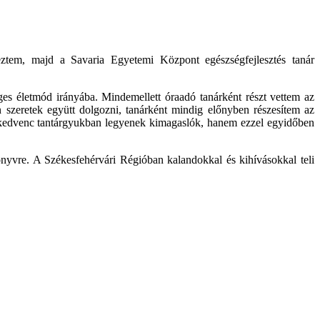
tem, majd a Savaria Egyetemi Központ egészségfejlesztés tanár
ges életmód irányába. Mindemellett óraadó tanárként részt vettem az
 szeretek együtt dolgozni, tanárként mindig előnyben részesítem az
 kedvenc tantárgyukban legyenek kimagaslók, hanem ezzel egyidőben
önyvre. A Székesfehérvári Régióban kalandokkal és kihívásokkal teli