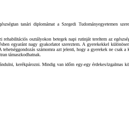
szségtan tanári diplomámat a Szegedi Tudományegyetemen szerez
rehabilitációs osztályokon betegek napi rutinját tereltem az egészsé
ésben egyaránt nagy gyakorlatot szereztem. A gyerekekkel különösen
 A tehetséggondozás számomra azt jelenti, hogy a gyerekek ne csak a
átran támaszkodhatnak.
irándulni, kerékpározni. Mindig van időm egy-egy érdekes/izgalmas k