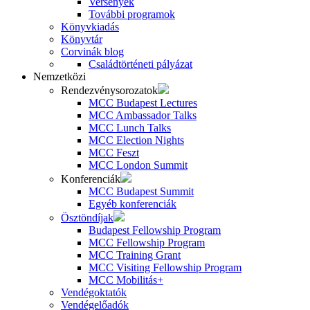
Versenyek
További programok
Könyvkiadás
Könyvtár
Corvinák blog
Családtörténeti pályázat
Nemzetközi
Rendezvénysorozatok
MCC Budapest Lectures
MCC Ambassador Talks
MCC Lunch Talks
MCC Election Nights
MCC Feszt
MCC London Summit
Konferenciák
MCC Budapest Summit
Egyéb konferenciák
Ösztöndíjak
Budapest Fellowship Program
MCC Fellowship Program
MCC Training Grant
MCC Visiting Fellowship Program
MCC Mobilitás+
Vendégoktatók
Vendégelőadók