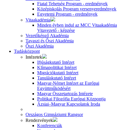
Fiatal Tehetség Program - eredmények
Középiskolás Program versenyeredmények
Egyetemi Program - eredmények
Vitaakadémia
Minden évben indul az MCC Vitaakadémia
Vitavezető - képzése
Vezetőképző Akadémia
Tavaszi és Őszi Akadémia
Őszi Akadémia
Tudásközpont
Intézetek
Ifjúságkutató Intézet
Klímapolitikai Intézet
Migrációkutató Intézet
Tanuláskutató Intézet
Magyar-Német Intézet az Európai
Együttműködésért
Magyar Összetartozás Intézete
Politikai Filozófia Európai Központja
Ázsiai–Magyar Kapcsolatok Iroda
Országos Gimnáziumi Rangsor
Rendezvények
Konferenciák