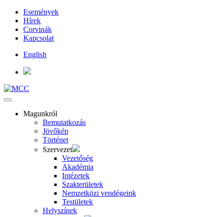
Események
Hírek
Corvinák
Kapcsolat
English
Magunkról
Bemutatkozás
Jövőkép
Történet
Szervezet
Vezetőség
Akadémia
Intézetek
Szakterületek
Nemzetközi vendégeink
Testületek
Helyszínek