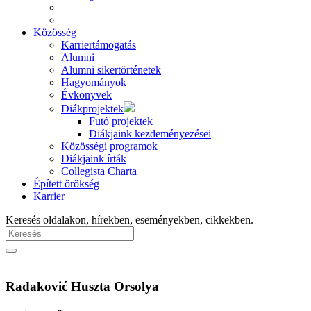
Közösség
Karriertámogatás
Alumni
Alumni sikertörténetek
Hagyományok
Évkönyvek
Diákprojektek
Futó projektek
Diákjaink kezdeményezései
Közösségi programok
Diákjaink írták
Collegista Charta
Épített örökség
Karrier
Keresés oldalakon, hírekben, eseményekben, cikkekben.
Radaković Huszta Orsolya