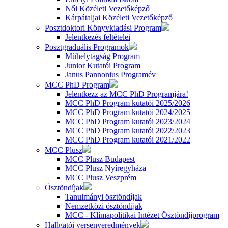
Női Közéleti Vezetőképző
Kárpátaljai Közéleti Vezetőképző
Posztdoktori Könyvkiadási Program
Jelentkezés feltételei
Posztgraduális Programok
Műhelytagság Program
Junior Kutatói Program
Janus Pannonius Programév
MCC PhD Program
Jelentkezz az MCC PhD Programjára!
MCC PhD Program kutatói 2025/2026
MCC PhD Program kutatói 2024/2025
MCC PhD Program kutatói 2023/2024
MCC PhD Program kutatói 2022/2023
MCC PhD Program kutatói 2021/2022
MCC Plusz
MCC Plusz Budapest
MCC Plusz Nyíregyháza
MCC Plusz Veszprém
Ösztöndíjak
Tanulmányi ösztöndíjak
Nemzetközi ösztöndíjak
MCC - Klímapolitikai Intézet Ösztöndíjprogram
Hallgatói versenyeredmények