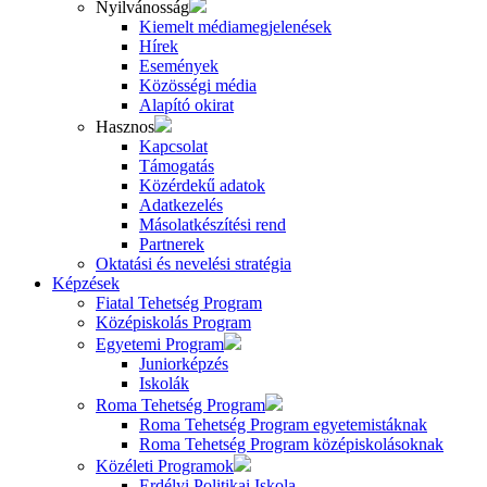
Nyilvánosság
Kiemelt médiamegjelenések
Hírek
Események
Közösségi média
Alapító okirat
Hasznos
Kapcsolat
Támogatás
Közérdekű adatok
Adatkezelés
Másolatkészítési rend
Partnerek
Oktatási és nevelési stratégia
Képzések
Fiatal Tehetség Program
Középiskolás Program
Egyetemi Program
Juniorképzés
Iskolák
Roma Tehetség Program
Roma Tehetség Program egyetemistáknak
Roma Tehetség Program középiskolásoknak
Közéleti Programok
Erdélyi Politikai Iskola