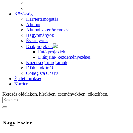
Közösség
Karriertámogatás
Alumni
Alumni sikertörténetek
Hagyományok
Évkönyvek
Diákprojektek
Futó projektek
Diákjaink kezdeményezései
Közösségi programok
Diákjaink írták
Collegista Charta
Épített örökség
Karrier
Keresés oldalakon, hírekben, eseményekben, cikkekben.
Nagy Eszter