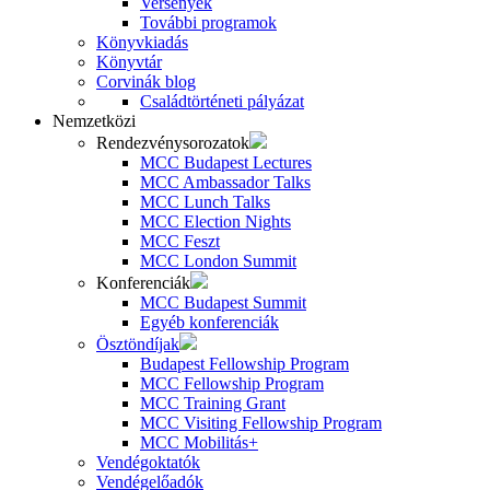
Versenyek
További programok
Könyvkiadás
Könyvtár
Corvinák blog
Családtörténeti pályázat
Nemzetközi
Rendezvénysorozatok
MCC Budapest Lectures
MCC Ambassador Talks
MCC Lunch Talks
MCC Election Nights
MCC Feszt
MCC London Summit
Konferenciák
MCC Budapest Summit
Egyéb konferenciák
Ösztöndíjak
Budapest Fellowship Program
MCC Fellowship Program
MCC Training Grant
MCC Visiting Fellowship Program
MCC Mobilitás+
Vendégoktatók
Vendégelőadók