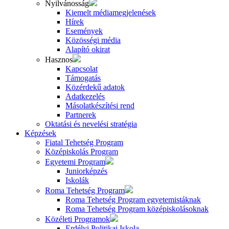
Nyilvánosság
Kiemelt médiamegjelenések
Hírek
Események
Közösségi média
Alapító okirat
Hasznos
Kapcsolat
Támogatás
Közérdekű adatok
Adatkezelés
Másolatkészítési rend
Partnerek
Oktatási és nevelési stratégia
Képzések
Fiatal Tehetség Program
Középiskolás Program
Egyetemi Program
Juniorképzés
Iskolák
Roma Tehetség Program
Roma Tehetség Program egyetemistáknak
Roma Tehetség Program középiskolásoknak
Közéleti Programok
Erdélyi Politikai Iskola