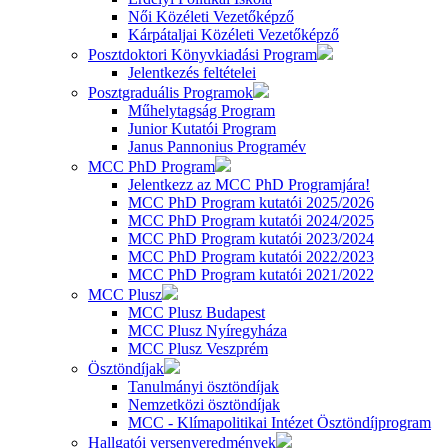
Női Közéleti Vezetőképző
Kárpátaljai Közéleti Vezetőképző
Posztdoktori Könyvkiadási Program
Jelentkezés feltételei
Posztgraduális Programok
Műhelytagság Program
Junior Kutatói Program
Janus Pannonius Programév
MCC PhD Program
Jelentkezz az MCC PhD Programjára!
MCC PhD Program kutatói 2025/2026
MCC PhD Program kutatói 2024/2025
MCC PhD Program kutatói 2023/2024
MCC PhD Program kutatói 2022/2023
MCC PhD Program kutatói 2021/2022
MCC Plusz
MCC Plusz Budapest
MCC Plusz Nyíregyháza
MCC Plusz Veszprém
Ösztöndíjak
Tanulmányi ösztöndíjak
Nemzetközi ösztöndíjak
MCC - Klímapolitikai Intézet Ösztöndíjprogram
Hallgatói versenyeredmények