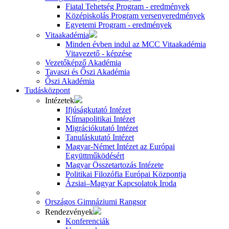
Fiatal Tehetség Program - eredmények
Középiskolás Program versenyeredmények
Egyetemi Program - eredmények
Vitaakadémia
Minden évben indul az MCC Vitaakadémia
Vitavezető - képzése
Vezetőképző Akadémia
Tavaszi és Őszi Akadémia
Őszi Akadémia
Tudásközpont
Intézetek
Ifjúságkutató Intézet
Klímapolitikai Intézet
Migrációkutató Intézet
Tanuláskutató Intézet
Magyar-Német Intézet az Európai
Együttműködésért
Magyar Összetartozás Intézete
Politikai Filozófia Európai Központja
Ázsiai–Magyar Kapcsolatok Iroda
Országos Gimnáziumi Rangsor
Rendezvények
Konferenciák