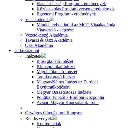
Fiatal Tehetség Program - eredmények
Középiskolás Program versenyeredmények
Egyetemi Program - eredmények
Vitaakadémia
Minden évben indul az MCC Vitaakadémia
Vitavezető - képzése
Vezetőképző Akadémia
Tavaszi és Őszi Akadémia
Őszi Akadémia
Tudásközpont
Intézetek
Ifjúságkutató Intézet
Klímapolitikai Intézet
Migrációkutató Intézet
Tanuláskutató Intézet
Magyar-Német Intézet az Európai
Együttműködésért
Magyar Összetartozás Intézete
Politikai Filozófia Európai Központja
Ázsiai–Magyar Kapcsolatok Iroda
Országos Gimnáziumi Rangsor
Rendezvények
Konferenciák