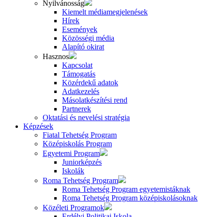
Nyilvánosság
Kiemelt médiamegjelenések
Hírek
Események
Közösségi média
Alapító okirat
Hasznos
Kapcsolat
Támogatás
Közérdekű adatok
Adatkezelés
Másolatkészítési rend
Partnerek
Oktatási és nevelési stratégia
Képzések
Fiatal Tehetség Program
Középiskolás Program
Egyetemi Program
Juniorképzés
Iskolák
Roma Tehetség Program
Roma Tehetség Program egyetemistáknak
Roma Tehetség Program középiskolásoknak
Közéleti Programok
Erdélyi Politikai Iskola