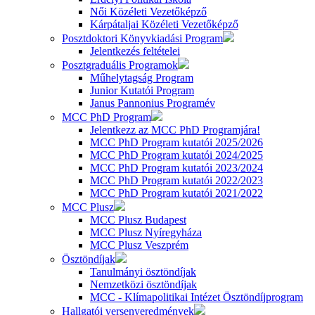
Női Közéleti Vezetőképző
Kárpátaljai Közéleti Vezetőképző
Posztdoktori Könyvkiadási Program
Jelentkezés feltételei
Posztgraduális Programok
Műhelytagság Program
Junior Kutatói Program
Janus Pannonius Programév
MCC PhD Program
Jelentkezz az MCC PhD Programjára!
MCC PhD Program kutatói 2025/2026
MCC PhD Program kutatói 2024/2025
MCC PhD Program kutatói 2023/2024
MCC PhD Program kutatói 2022/2023
MCC PhD Program kutatói 2021/2022
MCC Plusz
MCC Plusz Budapest
MCC Plusz Nyíregyháza
MCC Plusz Veszprém
Ösztöndíjak
Tanulmányi ösztöndíjak
Nemzetközi ösztöndíjak
MCC - Klímapolitikai Intézet Ösztöndíjprogram
Hallgatói versenyeredmények