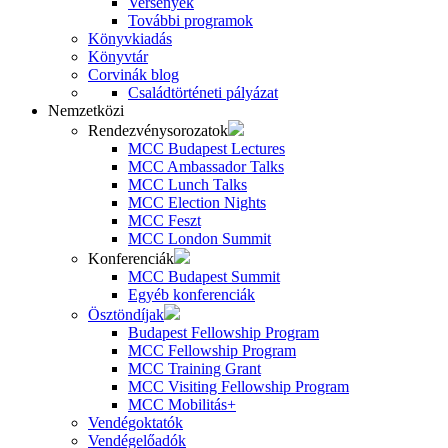
Versenyek
További programok
Könyvkiadás
Könyvtár
Corvinák blog
Családtörténeti pályázat
Nemzetközi
Rendezvénysorozatok
MCC Budapest Lectures
MCC Ambassador Talks
MCC Lunch Talks
MCC Election Nights
MCC Feszt
MCC London Summit
Konferenciák
MCC Budapest Summit
Egyéb konferenciák
Ösztöndíjak
Budapest Fellowship Program
MCC Fellowship Program
MCC Training Grant
MCC Visiting Fellowship Program
MCC Mobilitás+
Vendégoktatók
Vendégelőadók