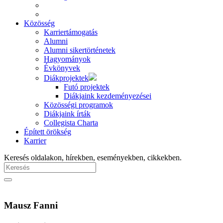
Közösség
Karriertámogatás
Alumni
Alumni sikertörténetek
Hagyományok
Évkönyvek
Diákprojektek
Futó projektek
Diákjaink kezdeményezései
Közösségi programok
Diákjaink írták
Collegista Charta
Épített örökség
Karrier
Keresés oldalakon, hírekben, eseményekben, cikkekben.
Mausz Fanni