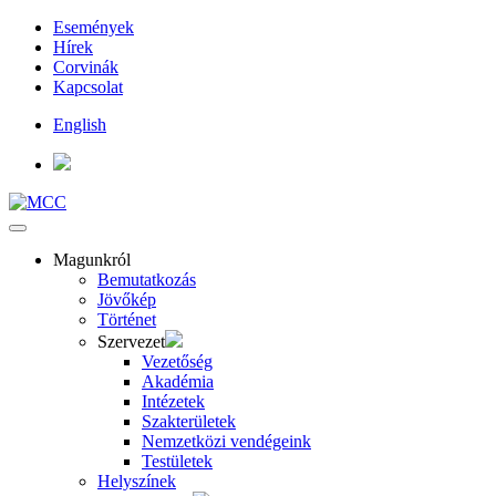
Események
Hírek
Corvinák
Kapcsolat
English
Magunkról
Bemutatkozás
Jövőkép
Történet
Szervezet
Vezetőség
Akadémia
Intézetek
Szakterületek
Nemzetközi vendégeink
Testületek
Helyszínek