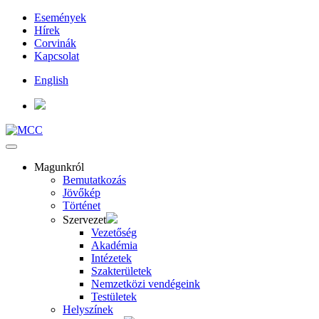
Események
Hírek
Corvinák
Kapcsolat
English
Magunkról
Bemutatkozás
Jövőkép
Történet
Szervezet
Vezetőség
Akadémia
Intézetek
Szakterületek
Nemzetközi vendégeink
Testületek
Helyszínek