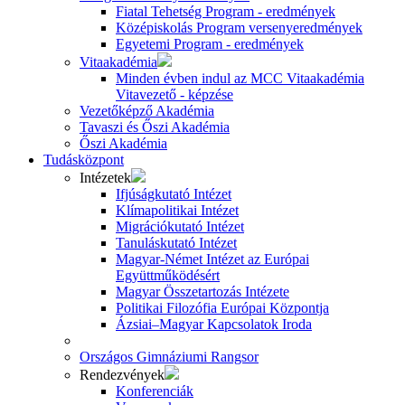
Fiatal Tehetség Program - eredmények
Középiskolás Program versenyeredmények
Egyetemi Program - eredmények
Vitaakadémia
Minden évben indul az MCC Vitaakadémia
Vitavezető - képzése
Vezetőképző Akadémia
Tavaszi és Őszi Akadémia
Őszi Akadémia
Tudásközpont
Intézetek
Ifjúságkutató Intézet
Klímapolitikai Intézet
Migrációkutató Intézet
Tanuláskutató Intézet
Magyar-Német Intézet az Európai
Együttműködésért
Magyar Összetartozás Intézete
Politikai Filozófia Európai Központja
Ázsiai–Magyar Kapcsolatok Iroda
Országos Gimnáziumi Rangsor
Rendezvények
Konferenciák