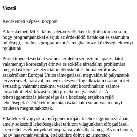
Vezető
Kecskeméti képzési központ
A kecskeméti MCC képviselet-vezetőjeként legfőbb törekvésem,
hogy programjainkkal elérjük az érdeklődő fiatalokat és számukra
minőségi, tartalmas programokat és meghatározó közösségi élményt
nyújtsunk.
Projektmenedzserként számos területen szereztem tapasztalatot
valamennyi korosztályt érintve és sokféle társadalmi problémára
megoldást keresve. Szociálpolitikusként és humánerőforrás-
szakértőként Európai Uniós támogatással megvalósuló pályázatok
tervezésével, írásával, menedzselésével foglalkoztam csaknem két
évtizedig, valamint szakmai vezetőként koordináltam számos
társadalmi felzárkózást segítő projekt megvalósítását. A
tehetséggondozás jelentősége és a közösség erejében rejlő
lehetőségek és értékek munkatapasztalataim során valamennyi
területen megmutatkoztak.
Elkötelezett vagyok a jövő generációjának tehetséggondozásában,
amely sokszínű lehetőségekkel tarkított világunkban elfogadással,
szeretettel és élményekkel inspirálva valósítható meg. Bízom benne,
hogy hagyományainkra, értékeinkre építve az ismeretek