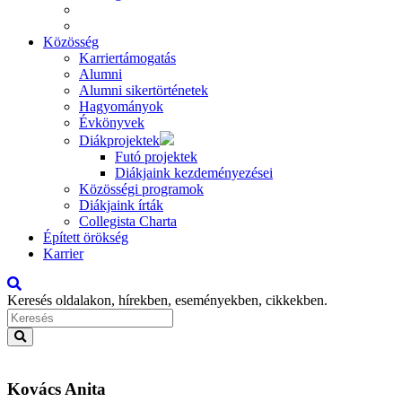
Közösség
Karriertámogatás
Alumni
Alumni sikertörténetek
Hagyományok
Évkönyvek
Diákprojektek
Futó projektek
Diákjaink kezdeményezései
Közösségi programok
Diákjaink írták
Collegista Charta
Épített örökség
Karrier
Keresés oldalakon, hírekben, eseményekben, cikkekben.
Kovács Anita