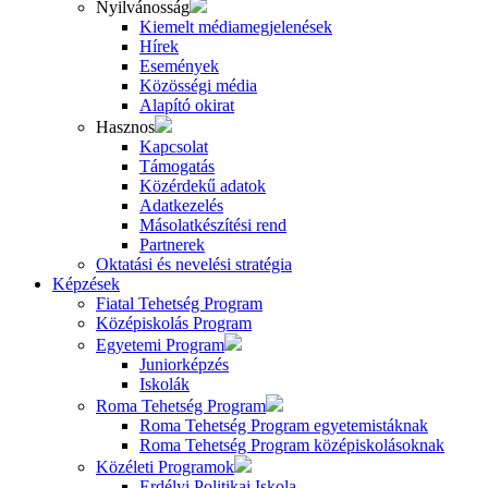
Nyilvánosság
Kiemelt médiamegjelenések
Hírek
Események
Közösségi média
Alapító okirat
Hasznos
Kapcsolat
Támogatás
Közérdekű adatok
Adatkezelés
Másolatkészítési rend
Partnerek
Oktatási és nevelési stratégia
Képzések
Fiatal Tehetség Program
Középiskolás Program
Egyetemi Program
Juniorképzés
Iskolák
Roma Tehetség Program
Roma Tehetség Program egyetemistáknak
Roma Tehetség Program középiskolásoknak
Közéleti Programok
Erdélyi Politikai Iskola