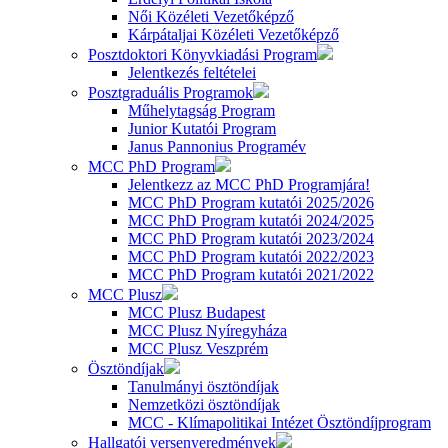
Női Közéleti Vezetőképző
Kárpátaljai Közéleti Vezetőképző
Posztdoktori Könyvkiadási Program
Jelentkezés feltételei
Posztgraduális Programok
Műhelytagság Program
Junior Kutatói Program
Janus Pannonius Programév
MCC PhD Program
Jelentkezz az MCC PhD Programjára!
MCC PhD Program kutatói 2025/2026
MCC PhD Program kutatói 2024/2025
MCC PhD Program kutatói 2023/2024
MCC PhD Program kutatói 2022/2023
MCC PhD Program kutatói 2021/2022
MCC Plusz
MCC Plusz Budapest
MCC Plusz Nyíregyháza
MCC Plusz Veszprém
Ösztöndíjak
Tanulmányi ösztöndíjak
Nemzetközi ösztöndíjak
MCC - Klímapolitikai Intézet Ösztöndíjprogram
Hallgatói versenyeredmények