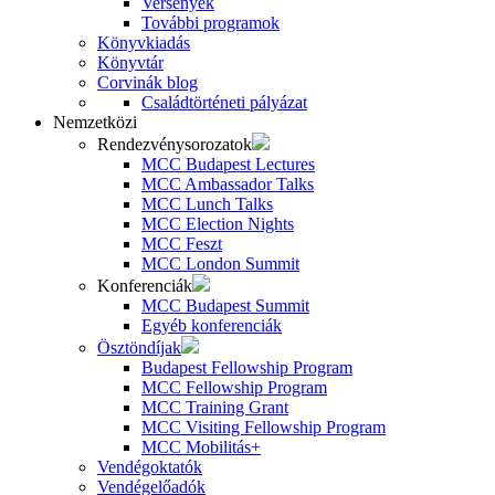
Versenyek
További programok
Könyvkiadás
Könyvtár
Corvinák blog
Családtörténeti pályázat
Nemzetközi
Rendezvénysorozatok
MCC Budapest Lectures
MCC Ambassador Talks
MCC Lunch Talks
MCC Election Nights
MCC Feszt
MCC London Summit
Konferenciák
MCC Budapest Summit
Egyéb konferenciák
Ösztöndíjak
Budapest Fellowship Program
MCC Fellowship Program
MCC Training Grant
MCC Visiting Fellowship Program
MCC Mobilitás+
Vendégoktatók
Vendégelőadók