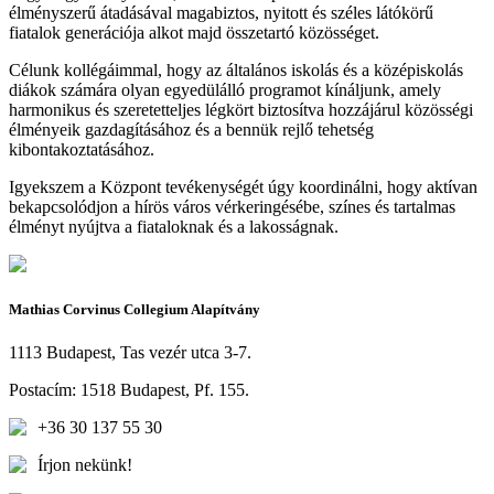
élményszerű átadásával magabiztos, nyitott és széles látókörű
fiatalok generációja alkot majd összetartó közösséget.
Célunk kollégáimmal, hogy az általános iskolás és a középiskolás
diákok számára olyan egyedülálló programot kínáljunk, amely
harmonikus és szeretetteljes légkört biztosítva hozzájárul közösségi
élményeik gazdagításához és a bennük rejlő tehetség
kibontakoztatásához.
Igyekszem a Központ tevékenységét úgy koordinálni, hogy aktívan
bekapcsolódjon a hírös város vérkeringésébe, színes és tartalmas
élményt nyújtva a fiataloknak és a lakosságnak.
Mathias Corvinus Collegium Alapítvány
1113 Budapest, Tas vezér utca 3-7.
Postacím: 1518 Budapest, Pf. 155.
+36 30 137 55 30
Írjon nekünk!