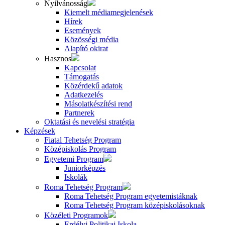
Nyilvánosság
Kiemelt médiamegjelenések
Hírek
Események
Közösségi média
Alapító okirat
Hasznos
Kapcsolat
Támogatás
Közérdekű adatok
Adatkezelés
Másolatkészítési rend
Partnerek
Oktatási és nevelési stratégia
Képzések
Fiatal Tehetség Program
Középiskolás Program
Egyetemi Program
Juniorképzés
Iskolák
Roma Tehetség Program
Roma Tehetség Program egyetemistáknak
Roma Tehetség Program középiskolásoknak
Közéleti Programok
Erdélyi Politikai Iskola