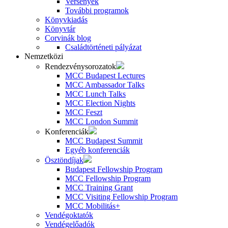
Versenyek
További programok
Könyvkiadás
Könyvtár
Corvinák blog
Családtörténeti pályázat
Nemzetközi
Rendezvénysorozatok
MCC Budapest Lectures
MCC Ambassador Talks
MCC Lunch Talks
MCC Election Nights
MCC Feszt
MCC London Summit
Konferenciák
MCC Budapest Summit
Egyéb konferenciák
Ösztöndíjak
Budapest Fellowship Program
MCC Fellowship Program
MCC Training Grant
MCC Visiting Fellowship Program
MCC Mobilitás+
Vendégoktatók
Vendégelőadók