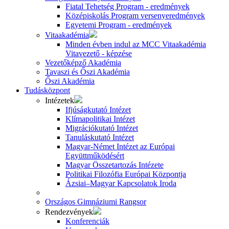
Fiatal Tehetség Program - eredmények
Középiskolás Program versenyeredmények
Egyetemi Program - eredmények
Vitaakadémia
Minden évben indul az MCC Vitaakadémia
Vitavezető - képzése
Vezetőképző Akadémia
Tavaszi és Őszi Akadémia
Őszi Akadémia
Tudásközpont
Intézetek
Ifjúságkutató Intézet
Klímapolitikai Intézet
Migrációkutató Intézet
Tanuláskutató Intézet
Magyar-Német Intézet az Európai
Együttműködésért
Magyar Összetartozás Intézete
Politikai Filozófia Európai Központja
Ázsiai–Magyar Kapcsolatok Iroda
Országos Gimnáziumi Rangsor
Rendezvények
Konferenciák