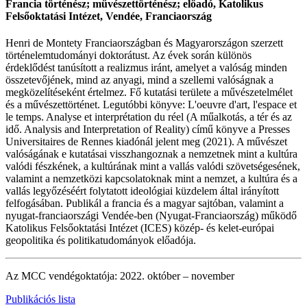
Francia történész; művészettörténész; előadó, Katolikus
Felsőoktatási Intézet, Vendée, Franciaország
Henri de Montety Franciaországban és Magyarországon szerzett
történelemtudományi doktorátust. Az évek során különös
érdeklődést tanúsított a realizmus iránt, amelyet a valóság minden
összetevőjének, mind az anyagi, mind a szellemi valóságnak a
megközelítéseként értelmez. Fő kutatási területe a művészetelmélet
és a művészettörténet. Legutóbbi könyve: L'oeuvre d'art, l'espace et
le temps. Analyse et interprétation du réel (A műalkotás, a tér és az
idő. Analysis and Interpretation of Reality) című könyve a Presses
Universitaires de Rennes kiadónál jelent meg (2021). A művészet
valóságának e kutatásai visszhangoznak a nemzetnek mint a kultúra
valódi fészkének, a kultúrának mint a vallás valódi szövetségesének,
valamint a nemzetközi kapcsolatoknak mint a nemzet, a kultúra és a
vallás legyőzéséért folytatott ideológiai küzdelem által irányított
felfogásában. Publikál a francia és a magyar sajtóban, valamint a
nyugat-franciaországi Vendée-ben (Nyugat-Franciaország) működő
Katolikus Felsőoktatási Intézet (ICES) közép- és kelet-európai
geopolitika és politikatudományok előadója.
Az MCC vendégoktatója: 2022. október – november
Publikációs lista