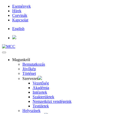
Események
Hírek
Corvinák
Kapcsolat
English
Magunkról
Bemutatkozás
Jövőkép
Történet
Szervezet
Vezetőség
Akadémia
Intézetek
Szakterületek
Nemzetközi vendégeink
Testületek
Helyszínek