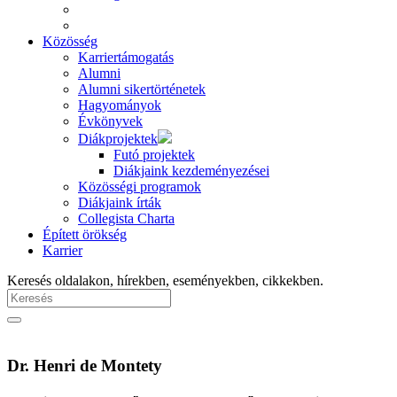
Közösség
Karriertámogatás
Alumni
Alumni sikertörténetek
Hagyományok
Évkönyvek
Diákprojektek
Futó projektek
Diákjaink kezdeményezései
Közösségi programok
Diákjaink írták
Collegista Charta
Épített örökség
Karrier
Keresés oldalakon, hírekben, eseményekben, cikkekben.
Dr. Henri de Montety