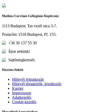
Mathias Corvinus Collegium Alapítvány
1113 Budapest, Tas vezér utca 3-7.
Postacím: 1518 Budapest, Pf. 155.
+36 30 137 55 30
Írjon nekünk!
Sajtómegkeresés
Hasznos linkek
Hírlevél feliratkozás
Hírlevél témakörök, leiratkozás
Karrier
Impresszum
Adatkezelés
Cookie-kezelés
Maradjunk kapcsolatban