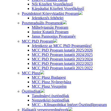
Női Közéleti Vezetőképző
Kárpátaljai Közéleti Vezetőképző
Posztdoktori Könyvkiadási Program
Jelentkezés feltételei
Posztgraduális Programok
Műhelytagság Program
Junior Kutatói Program
Janus Pannonius Programév
MCC PhD Program
Jelentkezz az MCC PhD Programjára!
MCC PhD Program kutatói 2025/2026
MCC PhD Program kutatói 2024/2025
MCC PhD Program kutatói 2023/2024
MCC PhD Program kutatói 2022/2023
MCC PhD Program kutatói 2021/2022
MCC Plusz
MCC Plusz Budapest
MCC Plusz Nyíregyháza
MCC Plusz Veszprém
Ösztöndíjak
Tanulmányi ösztöndíjak
Nemzetközi ösztöndíjak
MCC - Klímapolitikai Intézet Ösztöndíjprogram
Hallgatói versenyeredmények