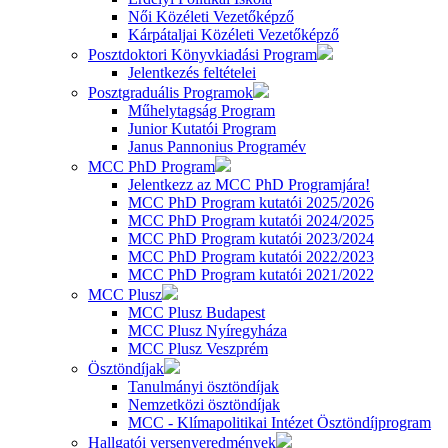
Női Közéleti Vezetőképző
Kárpátaljai Közéleti Vezetőképző
Posztdoktori Könyvkiadási Program
Jelentkezés feltételei
Posztgraduális Programok
Műhelytagság Program
Junior Kutatói Program
Janus Pannonius Programév
MCC PhD Program
Jelentkezz az MCC PhD Programjára!
MCC PhD Program kutatói 2025/2026
MCC PhD Program kutatói 2024/2025
MCC PhD Program kutatói 2023/2024
MCC PhD Program kutatói 2022/2023
MCC PhD Program kutatói 2021/2022
MCC Plusz
MCC Plusz Budapest
MCC Plusz Nyíregyháza
MCC Plusz Veszprém
Ösztöndíjak
Tanulmányi ösztöndíjak
Nemzetközi ösztöndíjak
MCC - Klímapolitikai Intézet Ösztöndíjprogram
Hallgatói versenyeredmények