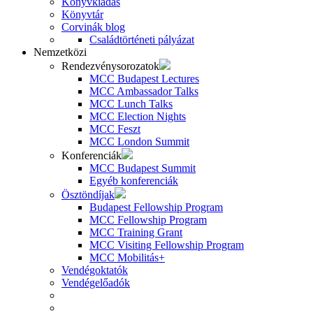
Könyvkiadás
Könyvtár
Corvinák blog
Családtörténeti pályázat
Nemzetközi
Rendezvénysorozatok
MCC Budapest Lectures
MCC Ambassador Talks
MCC Lunch Talks
MCC Election Nights
MCC Feszt
MCC London Summit
Konferenciák
MCC Budapest Summit
Egyéb konferenciák
Ösztöndíjak
Budapest Fellowship Program
MCC Fellowship Program
MCC Training Grant
MCC Visiting Fellowship Program
MCC Mobilitás+
Vendégoktatók
Vendégelőadók