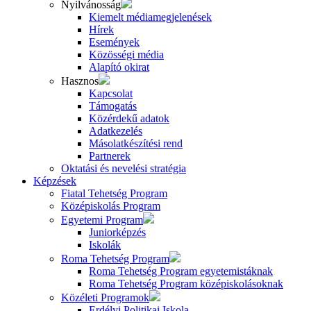
Nyilvánosság
Kiemelt médiamegjelenések
Hírek
Események
Közösségi média
Alapító okirat
Hasznos
Kapcsolat
Támogatás
Közérdekű adatok
Adatkezelés
Másolatkészítési rend
Partnerek
Oktatási és nevelési stratégia
Képzések
Fiatal Tehetség Program
Középiskolás Program
Egyetemi Program
Juniorképzés
Iskolák
Roma Tehetség Program
Roma Tehetség Program egyetemistáknak
Roma Tehetség Program középiskolásoknak
Közéleti Programok
Erdélyi Politikai Iskola