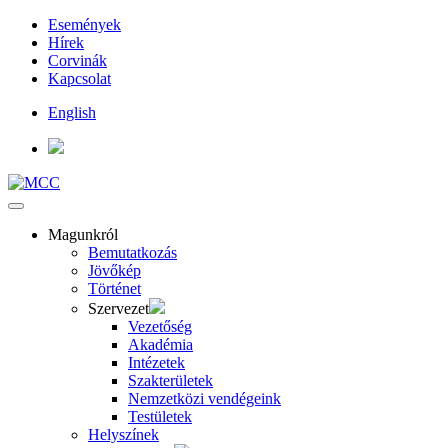
Események
Hírek
Corvinák
Kapcsolat
English
Magunkról
Bemutatkozás
Jövőkép
Történet
Szervezet
Vezetőség
Akadémia
Intézetek
Szakterületek
Nemzetközi vendégeink
Testületek
Helyszínek