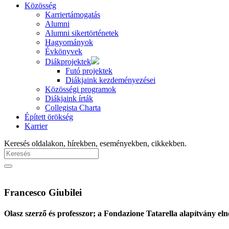
Közösség
Karriertámogatás
Alumni
Alumni sikertörténetek
Hagyományok
Évkönyvek
Diákprojektek
Futó projektek
Diákjaink kezdeményezései
Közösségi programok
Diákjaink írták
Collegista Charta
Épített örökség
Karrier
Keresés oldalakon, hírekben, eseményekben, cikkekben.
Francesco Giubilei
Olasz szerző és professzor; a Fondazione Tatarella alapítvány el