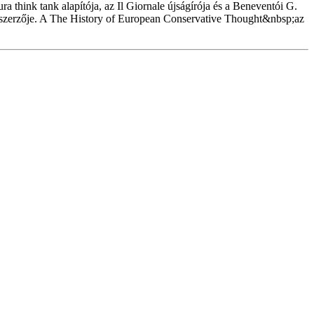
a think tank alapítója, az Il Giornale újságírója és a Beneventói G.
nyv szerzője. A The History of European Conservative Thought&nbsp;az