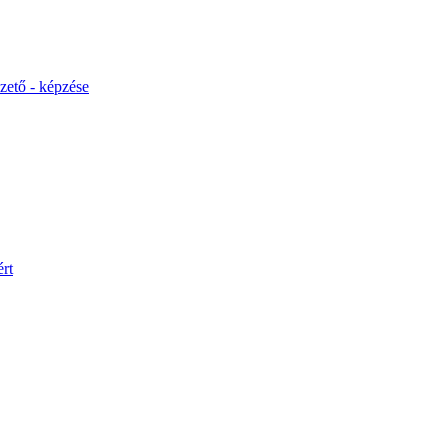
ető - képzése
rt