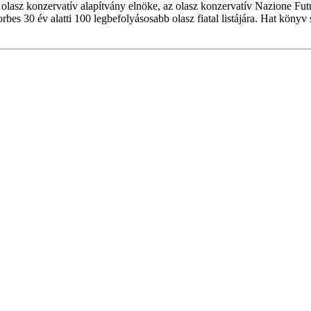
olasz konzervatív alapítvány elnöke, az olasz konzervatív Nazione Futur
orbes 30 év alatti 100 legbefolyásosabb olasz fiatal listájára. Hat kö