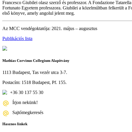
Francesco Giubilei olasz szerző és professzor. A Fondazione Tatarella 
Fortunato Egyetem professzora. Giubilei a közelmúltban felkerült a F
első könyve, amely angolul jelent meg.
Az MCC vendégoktatója: 2021. május – augusztus
Publikációs lista
Mathias Corvinus Collegium Alapítvány
1113 Budapest, Tas vezér utca 3-7.
Postacím: 1518 Budapest, Pf. 155.
+36 30 137 55 30
Írjon nekünk!
Sajtómegkeresés
Hasznos linkek