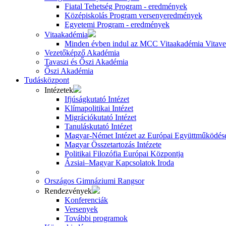
Fiatal Tehetség Program - eredmények
Középiskolás Program versenyeredmények
Egyetemi Program - eredmények
Vitaakadémia
Minden évben indul az MCC Vitaakadémia Vitavez
Vezetőképző Akadémia
Tavaszi és Őszi Akadémia
Őszi Akadémia
Tudásközpont
Intézetek
Ifjúságkutató Intézet
Klímapolitikai Intézet
Migrációkutató Intézet
Tanuláskutató Intézet
Magyar-Német Intézet az Európai Együttműködésé
Magyar Összetartozás Intézete
Politikai Filozófia Európai Központja
Ázsiai–Magyar Kapcsolatok Iroda
Országos Gimnáziumi Rangsor
Rendezvények
Konferenciák
Versenyek
További programok