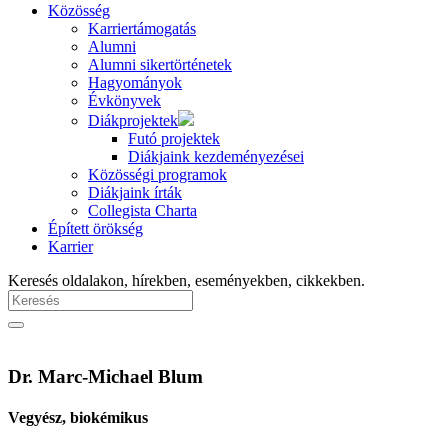
Közösség
Karriertámogatás
Alumni
Alumni sikertörténetek
Hagyományok
Évkönyvek
Diákprojektek
Futó projektek
Diákjaink kezdeményezései
Közösségi programok
Diákjaink írták
Collegista Charta
Épített örökség
Karrier
Keresés oldalakon, hírekben, eseményekben, cikkekben.
Dr. Marc-Michael Blum
Vegyész, biokémikus