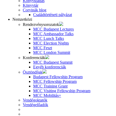
Könyvkiadás
Könyvtár
Corvinák blog
Családtörténeti pályázat
Nemzetközi
Rendezvénysorozatok
MCC Budapest Lectures
MCC Ambassador Talks
MCC Lunch Talks
MCC Election Nights
MCC Feszt
MCC London Summit
Konferenciák
MCC Budapest Summit
Egyéb konferenciák
Ösztöndíjak
Budapest Fellowship Program
MCC Fellowship Program
MCC Training Grant
MCC Visiting Fellowship Program
MCC Mobilitás+
Vendégoktatók
Vendégelőadók