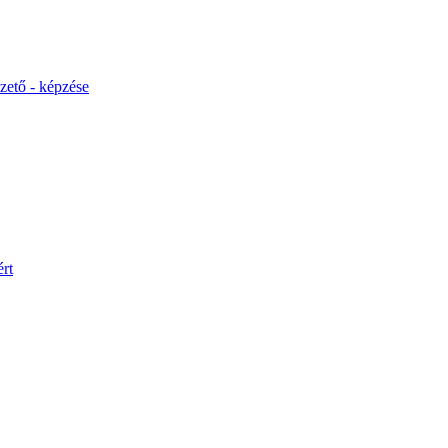
ető - képzése
rt