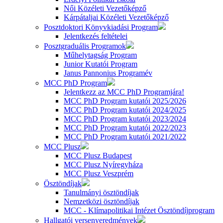
Női Közéleti Vezetőképző
Kárpátaljai Közéleti Vezetőképző
Posztdoktori Könyvkiadási Program
Jelentkezés feltételei
Posztgraduális Programok
Műhelytagság Program
Junior Kutatói Program
Janus Pannonius Programév
MCC PhD Program
Jelentkezz az MCC PhD Programjára!
MCC PhD Program kutatói 2025/2026
MCC PhD Program kutatói 2024/2025
MCC PhD Program kutatói 2023/2024
MCC PhD Program kutatói 2022/2023
MCC PhD Program kutatói 2021/2022
MCC Plusz
MCC Plusz Budapest
MCC Plusz Nyíregyháza
MCC Plusz Veszprém
Ösztöndíjak
Tanulmányi ösztöndíjak
Nemzetközi ösztöndíjak
MCC - Klímapolitikai Intézet Ösztöndíjprogram
Hallgatói versenyeredmények