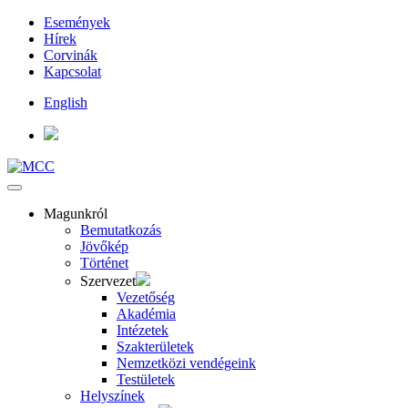
Események
Hírek
Corvinák
Kapcsolat
English
Magunkról
Bemutatkozás
Jövőkép
Történet
Szervezet
Vezetőség
Akadémia
Intézetek
Szakterületek
Nemzetközi vendégeink
Testületek
Helyszínek