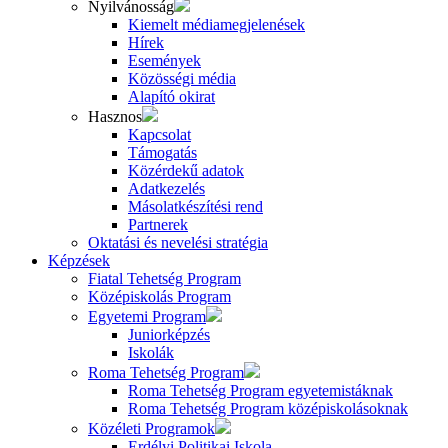
Nyilvánosság
Kiemelt médiamegjelenések
Hírek
Események
Közösségi média
Alapító okirat
Hasznos
Kapcsolat
Támogatás
Közérdekű adatok
Adatkezelés
Másolatkészítési rend
Partnerek
Oktatási és nevelési stratégia
Képzések
Fiatal Tehetség Program
Középiskolás Program
Egyetemi Program
Juniorképzés
Iskolák
Roma Tehetség Program
Roma Tehetség Program egyetemistáknak
Roma Tehetség Program középiskolásoknak
Közéleti Programok
Erdélyi Politikai Iskola