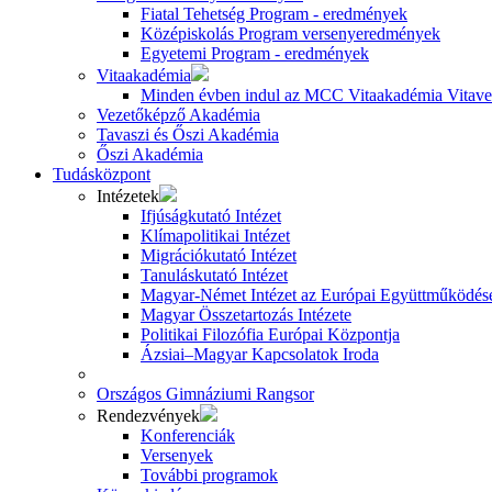
Fiatal Tehetség Program - eredmények
Középiskolás Program versenyeredmények
Egyetemi Program - eredmények
Vitaakadémia
Minden évben indul az MCC Vitaakadémia Vitavez
Vezetőképző Akadémia
Tavaszi és Őszi Akadémia
Őszi Akadémia
Tudásközpont
Intézetek
Ifjúságkutató Intézet
Klímapolitikai Intézet
Migrációkutató Intézet
Tanuláskutató Intézet
Magyar-Német Intézet az Európai Együttműködésé
Magyar Összetartozás Intézete
Politikai Filozófia Európai Központja
Ázsiai–Magyar Kapcsolatok Iroda
Országos Gimnáziumi Rangsor
Rendezvények
Konferenciák
Versenyek
További programok