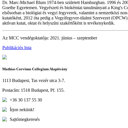
Dr. Marc-Michael Blum 1974-ben született Hamburgban. 1996 és 2002 
Goethe Egyetemen. Vegyészeti és biokémiai tanulmányait a King's Coll
elsősorban a biológiai és vegyi fegyverek, valamint a nemzetközi n
kutatóként, 2012 óta pedig a Vegyifegyver-tilalmi Szervezet (OPCW) a
aktívan kutat, oktat és helyszíni szakértőként is tevékenykedik.
Az MCC vendégoktatója: 2021. június – szeptember
Publikációs lista
Mathias Corvinus Collegium Alapítvány
1113 Budapest, Tas vezér utca 3-7.
Postacím: 1518 Budapest, Pf. 155.
+36 30 137 55 30
Írjon nekünk!
Sajtómegkeresés