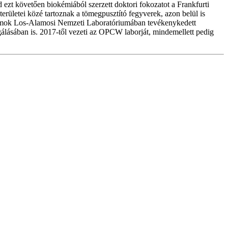
zt követően biokémiából szerzett doktori fokozatot a Frankfurti
rületei közé tartoznak a tömegpusztító fegyverek, azon belül is
Államok Los-Alamosi Nemzeti Laboratóriumában tevékenykedett
gálásában is. 2017-től vezeti az OPCW laborját, mindemellett pedig