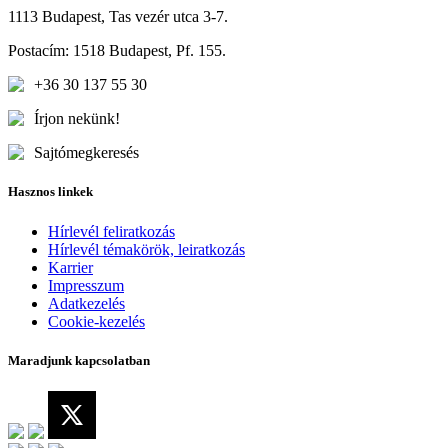
1113 Budapest, Tas vezér utca 3-7.
Postacím: 1518 Budapest, Pf. 155.
+36 30 137 55 30
Írjon nekünk!
Sajtómegkeresés
Hasznos linkek
Hírlevél feliratkozás
Hírlevél témakörök, leiratkozás
Karrier
Impresszum
Adatkezelés
Cookie-kezelés
Maradjunk kapcsolatban