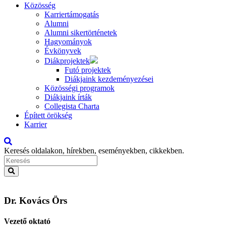
Közösség
Karriertámogatás
Alumni
Alumni sikertörténetek
Hagyományok
Évkönyvek
Diákprojektek
Futó projektek
Diákjaink kezdeményezései
Közösségi programok
Diákjaink írták
Collegista Charta
Épített örökség
Karrier
Keresés oldalakon, hírekben, eseményekben, cikkekben.
Dr. Kovács Örs
Vezető oktató