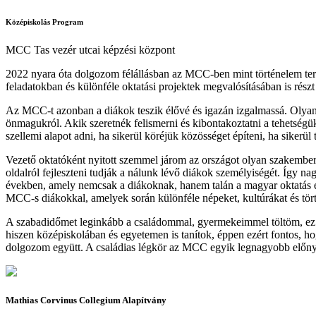
Középiskolás Program
MCC Tas vezér utcai képzési központ
2022 nyara óta dolgozom félállásban az MCC-ben mint történelem terü
feladatokban és különféle oktatási projektek megvalósításában is rés
Az MCC-t azonban a diákok teszik élővé és igazán izgalmassá. Olyan d
önmagukról. Akik szeretnék felismerni és kibontakoztatni a tehetségü
szellemi alapot adni, ha sikerül köréjük közösséget építeni, ha siker
Vezető oktatóként nyitott szemmel járom az országot olyan szakembe
oldalról fejleszteni tudják a nálunk lévő diákok személyiségét. Így na
években, amely nemcsak a diákoknak, hanem talán a magyar oktatás egy
MCC-s diákokkal, amelyek során különféle népeket, kultúrákat és tört
A szabadidőmet leginkább a családommal, gyermekeimmel töltöm, ez töl
hiszen középiskolában és egyetemen is tanítok, éppen ezért fontos, h
dolgozom együtt. A családias légkör az MCC egyik legnagyobb el
Mathias Corvinus Collegium Alapítvány