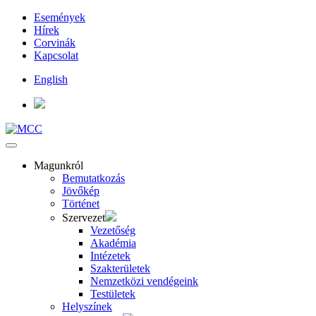
Események
Hírek
Corvinák
Kapcsolat
English
Magunkról
Bemutatkozás
Jövőkép
Történet
Szervezet
Vezetőség
Akadémia
Intézetek
Szakterületek
Nemzetközi vendégeink
Testületek
Helyszínek