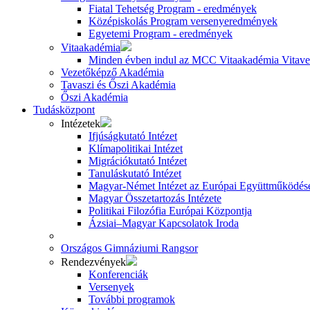
Fiatal Tehetség Program - eredmények
Középiskolás Program versenyeredmények
Egyetemi Program - eredmények
Vitaakadémia
Minden évben indul az MCC Vitaakadémia Vitavez
Vezetőképző Akadémia
Tavaszi és Őszi Akadémia
Őszi Akadémia
Tudásközpont
Intézetek
Ifjúságkutató Intézet
Klímapolitikai Intézet
Migrációkutató Intézet
Tanuláskutató Intézet
Magyar-Német Intézet az Európai Együttműködésé
Magyar Összetartozás Intézete
Politikai Filozófia Európai Központja
Ázsiai–Magyar Kapcsolatok Iroda
Országos Gimnáziumi Rangsor
Rendezvények
Konferenciák
Versenyek
További programok