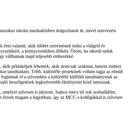
sszikus iskolai munkakörben dolgozhatok itt, mivel szervezési
rni valamit, akik többet szeretnének tudni a világról és
nyezetükért, a környezetükben élőkért. Öröm, ha sikerül nekik
e. Így vállhatnak majd teljesebb emberekké.
k, akik példaképek lehetnek, akik nemcsak szakmai, hanem emberi
sokat tanulhattam. Több, különféle projektnek voltam tagja az elmúlt
 foglalnak el a szívemben a különféle külföldi tanulmányutak az
tt zajló beszélgetések legkedvesebb élményeim közé tartoznak.
 amelyet szívesen is játszom. Sajnos nincs túl sok szabadidőm,
zött érzem magam a legjobban, így az MCC-s kollégákkal is szívesen