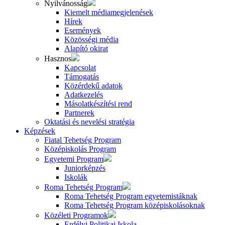
Nyilvánosság
Kiemelt médiamegjelenések
Hírek
Események
Közösségi média
Alapító okirat
Hasznos
Kapcsolat
Támogatás
Közérdekű adatok
Adatkezelés
Másolatkészítési rend
Partnerek
Oktatási és nevelési stratégia
Képzések
Fiatal Tehetség Program
Középiskolás Program
Egyetemi Program
Juniorképzés
Iskolák
Roma Tehetség Program
Roma Tehetség Program egyetemistáknak
Roma Tehetség Program középiskolásoknak
Közéleti Programok
Erdélyi Politikai Iskola