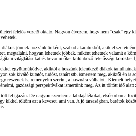
letért felelős vezető oktató. Nagyon élvezem, hogy nem “csak” egy kla
zt vehetek.
iákok jönnek hozzánk önként, szabad akaratukból, akik el szeretnének é
ket, megtalálni, hogyan lehetnek jobbak, miként tehetnek valamit a kör
ül tágítani világlátásukat és bevonni őket különböző felelősségi körökb
rekkel együttműködve, akiktől a hozzánk jelentkező diákok tanulhatna
gyon sok kiváló kutatót, tudóst, tanárt stb. ismertem meg, akiktől én is 
 részének is, reményeim szerint, a hasznára válhatott. Kiemelt helyet
énelmi, gazdasági perspektívákat ismertünk meg. Az itt töltött idő ala
t fel igazán. De nagyon szeretem a labdajátékokat, elsősorban a focit,
ogy kikkel töltöm azt a keveset, ami van. A jó társaságban, barátok kö
őnye.