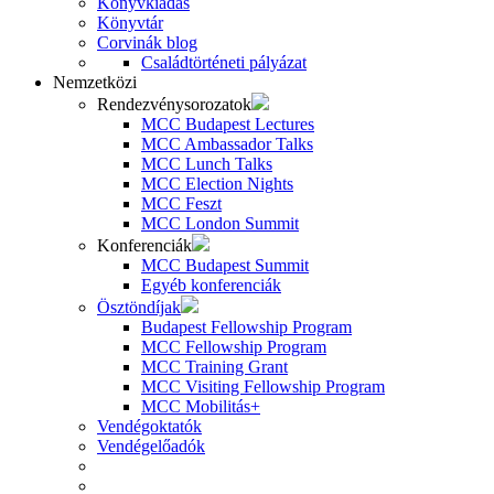
Könyvkiadás
Könyvtár
Corvinák blog
Családtörténeti pályázat
Nemzetközi
Rendezvénysorozatok
MCC Budapest Lectures
MCC Ambassador Talks
MCC Lunch Talks
MCC Election Nights
MCC Feszt
MCC London Summit
Konferenciák
MCC Budapest Summit
Egyéb konferenciák
Ösztöndíjak
Budapest Fellowship Program
MCC Fellowship Program
MCC Training Grant
MCC Visiting Fellowship Program
MCC Mobilitás+
Vendégoktatók
Vendégelőadók