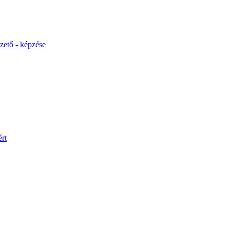
ető - képzése
rt