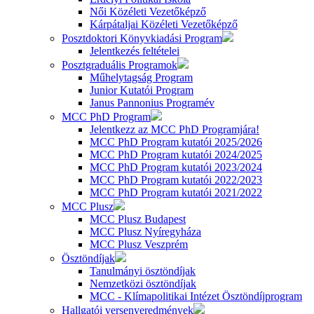
Női Közéleti Vezetőképző
Kárpátaljai Közéleti Vezetőképző
Posztdoktori Könyvkiadási Program
Jelentkezés feltételei
Posztgraduális Programok
Műhelytagság Program
Junior Kutatói Program
Janus Pannonius Programév
MCC PhD Program
Jelentkezz az MCC PhD Programjára!
MCC PhD Program kutatói 2025/2026
MCC PhD Program kutatói 2024/2025
MCC PhD Program kutatói 2023/2024
MCC PhD Program kutatói 2022/2023
MCC PhD Program kutatói 2021/2022
MCC Plusz
MCC Plusz Budapest
MCC Plusz Nyíregyháza
MCC Plusz Veszprém
Ösztöndíjak
Tanulmányi ösztöndíjak
Nemzetközi ösztöndíjak
MCC - Klímapolitikai Intézet Ösztöndíjprogram
Hallgatói versenyeredmények