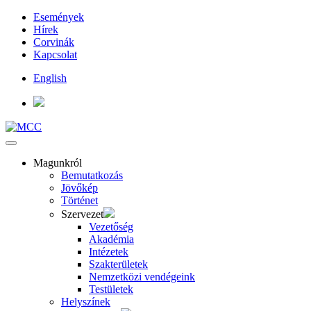
Események
Hírek
Corvinák
Kapcsolat
English
Magunkról
Bemutatkozás
Jövőkép
Történet
Szervezet
Vezetőség
Akadémia
Intézetek
Szakterületek
Nemzetközi vendégeink
Testületek
Helyszínek