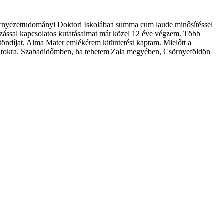
nyezettudományi Doktori Iskolában summa cum laude minősítéssel
tozással kapcsolatos kutatásaimat már közel 12 éve végzem. Több
töndíjat, Alma Mater emlékérem kitüntetést kaptam. Mielőtt a
yamatokra. Szabadidőmben, ha tehetem Zala megyében, Csörnyeföldön