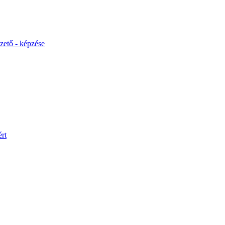
ető - képzése
rt