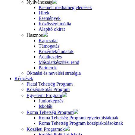
Nyilvánosság
Kiemelt médiamegjelenések
Hírek
Események
Közösségi média
Alapító okirat
Hasznos
Kapcsolat
Támogatás
Közérdekű adatok
Adatkezelés
Másolatkészítési rend
Partnerek
Oktatási és nevelési stratégia
Képzések
Fiatal Tehetség Program
Középiskolás Program
Egyetemi Program
Juniorképzés
Iskolák
Roma Tehetség Program
Roma Tehetség Program egyetemistáknak
Roma Tehetség Program középiskolásoknak
Közéleti Programok
Erdélyi Politikai Iskola