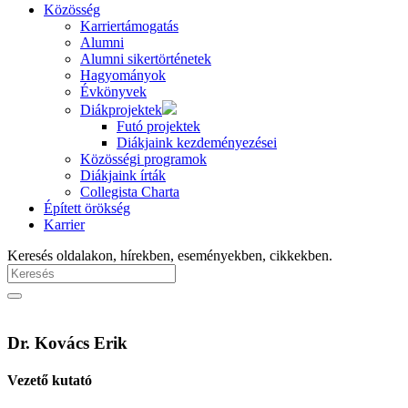
Közösség
Karriertámogatás
Alumni
Alumni sikertörténetek
Hagyományok
Évkönyvek
Diákprojektek
Futó projektek
Diákjaink kezdeményezései
Közösségi programok
Diákjaink írták
Collegista Charta
Épített örökség
Karrier
Keresés oldalakon, hírekben, eseményekben, cikkekben.
Dr. Kovács Erik
Vezető kutató