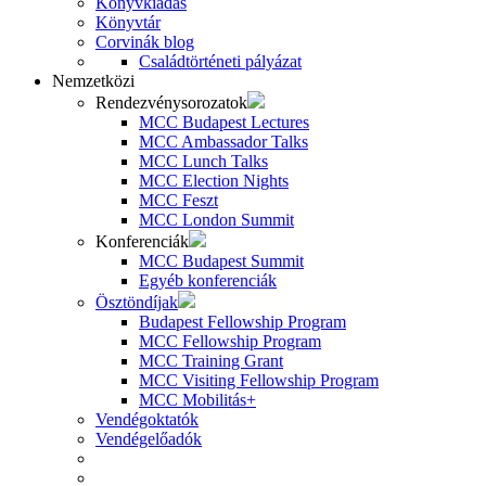
Könyvkiadás
Könyvtár
Corvinák blog
Családtörténeti pályázat
Nemzetközi
Rendezvénysorozatok
MCC Budapest Lectures
MCC Ambassador Talks
MCC Lunch Talks
MCC Election Nights
MCC Feszt
MCC London Summit
Konferenciák
MCC Budapest Summit
Egyéb konferenciák
Ösztöndíjak
Budapest Fellowship Program
MCC Fellowship Program
MCC Training Grant
MCC Visiting Fellowship Program
MCC Mobilitás+
Vendégoktatók
Vendégelőadók