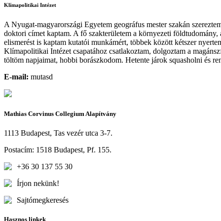
Klímapolitikai Intézet
A Nyugat-magyarországi Egyetem geográfus mester szakán szerezte
doktori címet kaptam. A fő szakterületem a környezeti földtudomány, 
elismerést is kaptam kutatói munkámért, többek között kétszer nyerte
Klímapolitikai Intézet csapatához csatlakoztam, dolgoztam a magánsz
töltöm napjaimat, hobbi borászkodom. Hetente járok squasholni és r
E-mail:
mutasd
Mathias Corvinus Collegium Alapítvány
1113 Budapest, Tas vezér utca 3-7.
Postacím: 1518 Budapest, Pf. 155.
+36 30 137 55 30
Írjon nekünk!
Sajtómegkeresés
Hasznos linkek