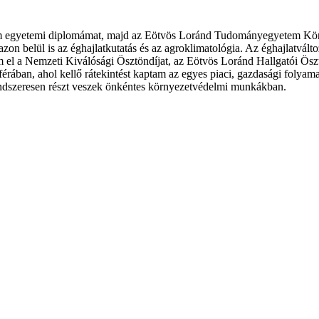
m egyetemi diplomámat, majd az Eötvös Loránd Tudományegyetem Kör
azon belül is az éghajlatkutatás és az agroklimatológia. Az éghajlatvál
m el a Nemzeti Kiválósági Ösztöndíjat, az Eötvös Loránd Hallgatói Ösz
férában, ahol kellő rátekintést kaptam az egyes piaci, gazdasági fol
endszeresen részt veszek önkéntes környezetvédelmi munkákban.