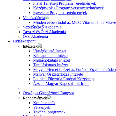
Fiatal Tehetség Program - eredmények
Középiskolás Program versenyeredmények
Egyetemi Program - eredmények
Vitaakadémia
Minden évben indul az MCC Vitaakadémia Vitavez
Vezetőképző Akadémia
Tavaszi és Őszi Akadémia
Őszi Akadémia
Tudásközpont
Intézetek
Ifjúságkutató Intézet
Klímapolitikai Intézet
Migrációkutató Intézet
Tanuláskutató Intézet
Magyar-Német Intézet az Európai Együttműködésé
Magyar Összetartozás Intézete
Politikai Filozófia Európai Központja
Ázsiai–Magyar Kapcsolatok Iroda
Országos Gimnáziumi Rangsor
Rendezvények
Konferenciák
Versenyek
További programok