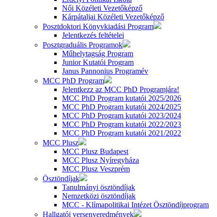
Női Közéleti Vezetőképző
Kárpátaljai Közéleti Vezetőképző
Posztdoktori Könyvkiadási Program
Jelentkezés feltételei
Posztgraduális Programok
Műhelytagság Program
Junior Kutatói Program
Janus Pannonius Programév
MCC PhD Program
Jelentkezz az MCC PhD Programjára!
MCC PhD Program kutatói 2025/2026
MCC PhD Program kutatói 2024/2025
MCC PhD Program kutatói 2023/2024
MCC PhD Program kutatói 2022/2023
MCC PhD Program kutatói 2021/2022
MCC Plusz
MCC Plusz Budapest
MCC Plusz Nyíregyháza
MCC Plusz Veszprém
Ösztöndíjak
Tanulmányi ösztöndíjak
Nemzetközi ösztöndíjak
MCC - Klímapolitikai Intézet Ösztöndíjprogram
Hallgatói versenyeredmények