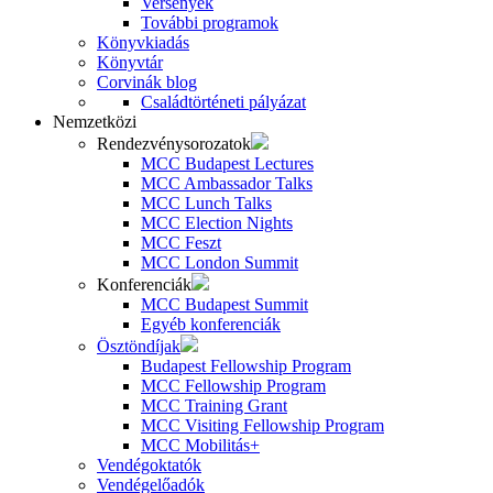
Versenyek
További programok
Könyvkiadás
Könyvtár
Corvinák blog
Családtörténeti pályázat
Nemzetközi
Rendezvénysorozatok
MCC Budapest Lectures
MCC Ambassador Talks
MCC Lunch Talks
MCC Election Nights
MCC Feszt
MCC London Summit
Konferenciák
MCC Budapest Summit
Egyéb konferenciák
Ösztöndíjak
Budapest Fellowship Program
MCC Fellowship Program
MCC Training Grant
MCC Visiting Fellowship Program
MCC Mobilitás+
Vendégoktatók
Vendégelőadók