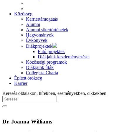
Közösség
Karriertámogatás
Alumni
Alumni sikertörténetek
Hagyományok
Évkönyvek
Diákprojektek
Futó projektek
Diákjaink kezdeményezései
Közösségi programok
Diákjaink írták
Collegista Charta
Épített örökség
Karrier
Keresés oldalakon, hírekben, eseményekben, cikkekben.
Dr. Joanna Williams