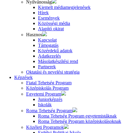
Nyilvánosság
Kiemelt médiamegjelenések
Hírek
Események
Közösségi média
Alapító okirat
Hasznos
Kapcsolat
Támogatás
Közérdekű adatok
Adatkezelés
Másolatkészítési rend
Partnerek
Oktatási és nevelési stratégia
Képzések
Fiatal Tehetség Program
Középiskolás Program
Egyetemi Program
Juniorképzés
Iskolák
Roma Tehetség Program
Roma Tehetség Program egyetemistáknak
Roma Tehetség Program középiskolásoknak
Közéleti Programok
Erdélyi Politikai Iskola