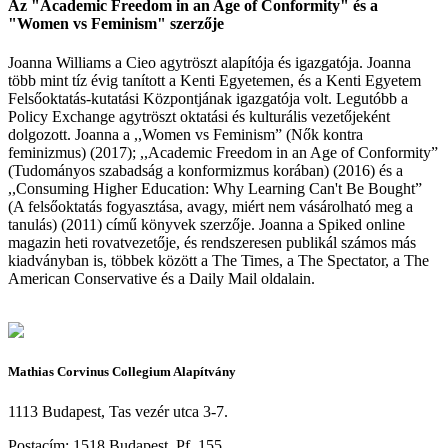
Az "Academic Freedom in an Age of Conformity" és a
"Women vs Feminism" szerzője
Joanna Williams a Cieo agytröszt alapítója és igazgatója. Joanna
több mint tíz évig tanított a Kenti Egyetemen, és a Kenti Egyetem
Felsőoktatás-kutatási Központjának igazgatója volt. Legutóbb a
Policy Exchange agytröszt oktatási és kulturális vezetőjeként
dolgozott. Joanna a ,,Women vs Feminism” (Nők kontra
feminizmus) (2017); ,,Academic Freedom in an Age of Conformity”
(Tudományos szabadság a konformizmus korában) (2016) és a
,,Consuming Higher Education: Why Learning Can't Be Bought”
(A felsőoktatás fogyasztása, avagy, miért nem vásárolható meg a
tanulás) (2011) című könyvek szerzője. Joanna a Spiked online
magazin heti rovatvezetője, és rendszeresen publikál számos más
kiadványban is, többek között a The Times, a The Spectator, a The
American Conservative és a Daily Mail oldalain.
Mathias Corvinus Collegium Alapítvány
1113 Budapest, Tas vezér utca 3-7.
Postacím: 1518 Budapest, Pf. 155.