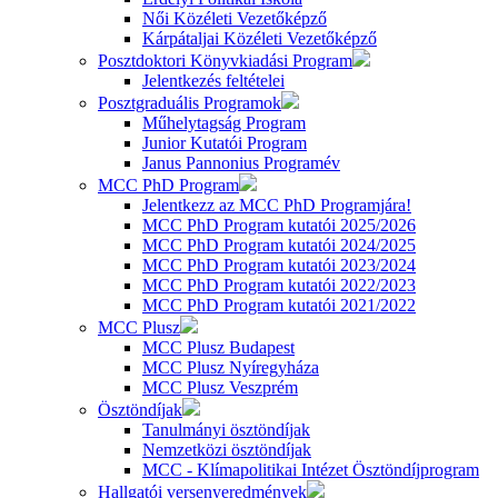
Női Közéleti Vezetőképző
Kárpátaljai Közéleti Vezetőképző
Posztdoktori Könyvkiadási Program
Jelentkezés feltételei
Posztgraduális Programok
Műhelytagság Program
Junior Kutatói Program
Janus Pannonius Programév
MCC PhD Program
Jelentkezz az MCC PhD Programjára!
MCC PhD Program kutatói 2025/2026
MCC PhD Program kutatói 2024/2025
MCC PhD Program kutatói 2023/2024
MCC PhD Program kutatói 2022/2023
MCC PhD Program kutatói 2021/2022
MCC Plusz
MCC Plusz Budapest
MCC Plusz Nyíregyháza
MCC Plusz Veszprém
Ösztöndíjak
Tanulmányi ösztöndíjak
Nemzetközi ösztöndíjak
MCC - Klímapolitikai Intézet Ösztöndíjprogram
Hallgatói versenyeredmények