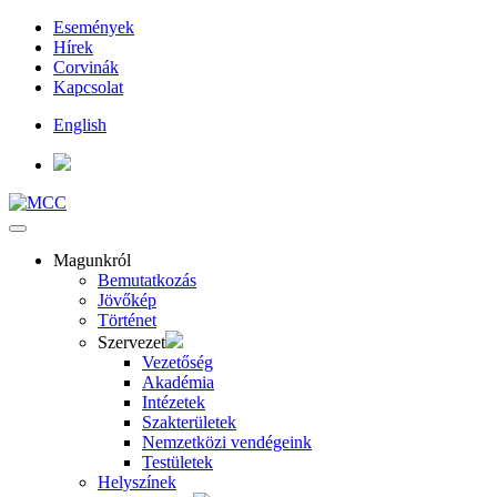
Események
Hírek
Corvinák
Kapcsolat
English
Magunkról
Bemutatkozás
Jövőkép
Történet
Szervezet
Vezetőség
Akadémia
Intézetek
Szakterületek
Nemzetközi vendégeink
Testületek
Helyszínek