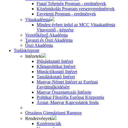
Fiatal Tehetség Program - eredmények
Középiskolás Program versenyeredmények
Egyetemi Program - eredmények
Vitaakadémia
Minden évben indul az MCC Vitaakadémia
Vitavezető - képzése
Vezetőképző Akadémia
Tavaszi és Őszi Akadémia
Őszi Akadémia
Tudásközpont
Intézetek
Ifjúságkutató Intézet
Klímapolitikai Intézet
Migrációkutató Intézet
Tanuláskutató Intézet
Magyar-Német Intézet az Európai
Együttműködésért
Magyar Összetartozás Intézete
Politikai Filozófia Európai Központja
Ázsiai–Magyar Kapcsolatok Iroda
Országos Gimnáziumi Rangsor
Rendezvények
Konferenciák