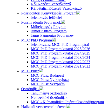
Női Közéleti Vezetőképző
Kárpátaljai Közéleti Vezetőképző
Posztdoktori Könyvkiadási Program
Jelentkezés feltételei
Posztgraduális Programok
Műhelytagság Program
Junior Kutatói Program
Janus Pannonius Programév
MCC PhD Program
Jelentkezz az MCC PhD Programjára!
MCC PhD Program kutatói 2025/2026
MCC PhD Program kutatói 2024/2025
MCC PhD Program kutatói 2023/2024
MCC PhD Program kutatói 2022/2023
MCC PhD Program kutatói 2021/2022
MCC Plusz
MCC Plusz Budapest
MCC Plusz Nyíregyháza
MCC Plusz Veszprém
Ösztöndíjak
Tanulmányi ösztöndíjak
Nemzetközi ösztöndíjak
MCC - Klímapolitikai Intézet Ösztöndíjprogram
Hallgatói versenyeredmények