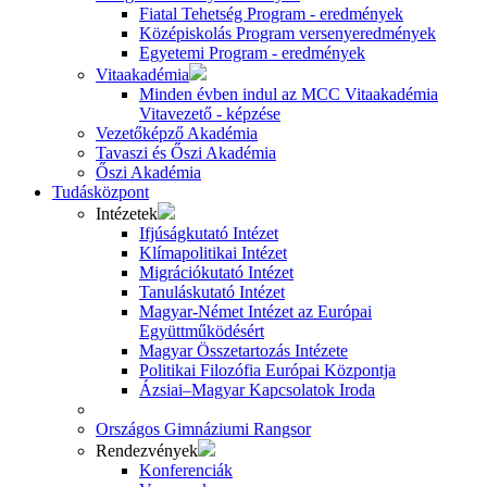
Fiatal Tehetség Program - eredmények
Középiskolás Program versenyeredmények
Egyetemi Program - eredmények
Vitaakadémia
Minden évben indul az MCC Vitaakadémia
Vitavezető - képzése
Vezetőképző Akadémia
Tavaszi és Őszi Akadémia
Őszi Akadémia
Tudásközpont
Intézetek
Ifjúságkutató Intézet
Klímapolitikai Intézet
Migrációkutató Intézet
Tanuláskutató Intézet
Magyar-Német Intézet az Európai
Együttműködésért
Magyar Összetartozás Intézete
Politikai Filozófia Európai Központja
Ázsiai–Magyar Kapcsolatok Iroda
Országos Gimnáziumi Rangsor
Rendezvények
Konferenciák