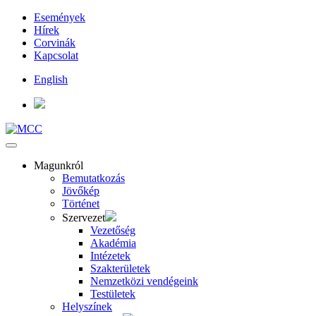
Események
Hírek
Corvinák
Kapcsolat
English
Magunkról
Bemutatkozás
Jövőkép
Történet
Szervezet
Vezetőség
Akadémia
Intézetek
Szakterületek
Nemzetközi vendégeink
Testületek
Helyszínek