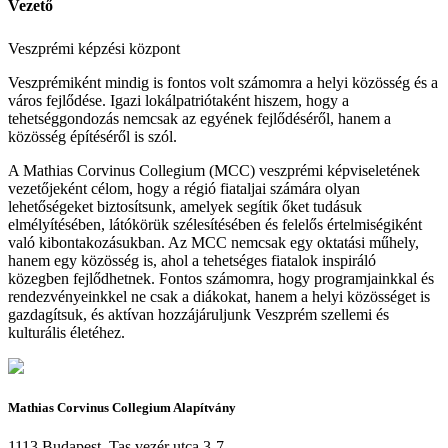
Vezető
Veszprémi képzési központ
Veszprémiként mindig is fontos volt számomra a helyi közösség és a
város fejlődése. Igazi lokálpatriótaként hiszem, hogy a
tehetséggondozás nemcsak az egyének fejlődéséről, hanem a
közösség építéséről is szól.
A Mathias Corvinus Collegium (MCC) veszprémi képviseletének
vezetőjeként célom, hogy a régió fiataljai számára olyan
lehetőségeket biztosítsunk, amelyek segítik őket tudásuk
elmélyítésében, látókörük szélesítésében és felelős értelmiségiként
való kibontakozásukban. Az MCC nemcsak egy oktatási műhely,
hanem egy közösség is, ahol a tehetséges fiatalok inspiráló
közegben fejlődhetnek. Fontos számomra, hogy programjainkkal és
rendezvényeinkkel ne csak a diákokat, hanem a helyi közösséget is
gazdagítsuk, és aktívan hozzájáruljunk Veszprém szellemi és
kulturális életéhez.
Mathias Corvinus Collegium Alapítvány
1113 Budapest, Tas vezér utca 3-7.