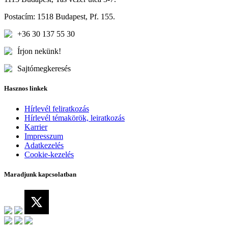
Postacím: 1518 Budapest, Pf. 155.
+36 30 137 55 30
Írjon nekünk!
Sajtómegkeresés
Hasznos linkek
Hírlevél feliratkozás
Hírlevél témakörök, leiratkozás
Karrier
Impresszum
Adatkezelés
Cookie-kezelés
Maradjunk kapcsolatban