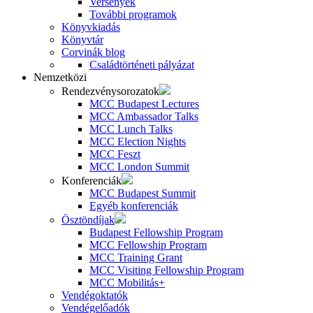
Versenyek
További programok
Könyvkiadás
Könyvtár
Corvinák blog
Családtörténeti pályázat
Nemzetközi
Rendezvénysorozatok
MCC Budapest Lectures
MCC Ambassador Talks
MCC Lunch Talks
MCC Election Nights
MCC Feszt
MCC London Summit
Konferenciák
MCC Budapest Summit
Egyéb konferenciák
Ösztöndíjak
Budapest Fellowship Program
MCC Fellowship Program
MCC Training Grant
MCC Visiting Fellowship Program
MCC Mobilitás+
Vendégoktatók
Vendégelőadók