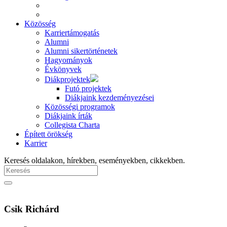
Közösség
Karriertámogatás
Alumni
Alumni sikertörténetek
Hagyományok
Évkönyvek
Diákprojektek
Futó projektek
Diákjaink kezdeményezései
Közösségi programok
Diákjaink írták
Collegista Charta
Épített örökség
Karrier
Keresés oldalakon, hírekben, eseményekben, cikkekben.
Csik Richárd