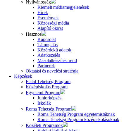
Nyilvánosság
Kiemelt médiamegjelenések
Hírek
Események
Közösségi média
Alapító okirat
Hasznos
Kapcsolat
Támogatás
Közérdekű adatok
Adatkezelés
Másolatkészítési rend
Partnerek
Oktatási és nevelési stratégia
Képzések
Fiatal Tehetség Program
Középiskolás Program
Egyetemi Program
Juniorképzés
Iskolák
Roma Tehetség Program
Roma Tehetség Program egyetemistáknak
Roma Tehetség Program középiskolásoknak
Közéleti Programok
Erdélyi Politikai Iskola