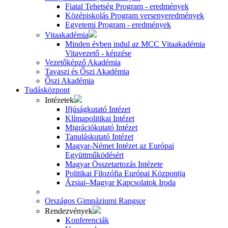
Fiatal Tehetség Program - eredmények
Középiskolás Program versenyeredmények
Egyetemi Program - eredmények
Vitaakadémia
Minden évben indul az MCC Vitaakadémia
Vitavezető - képzése
Vezetőképző Akadémia
Tavaszi és Őszi Akadémia
Őszi Akadémia
Tudásközpont
Intézetek
Ifjúságkutató Intézet
Klímapolitikai Intézet
Migrációkutató Intézet
Tanuláskutató Intézet
Magyar-Német Intézet az Európai
Együttműködésért
Magyar Összetartozás Intézete
Politikai Filozófia Európai Központja
Ázsiai–Magyar Kapcsolatok Iroda
Országos Gimnáziumi Rangsor
Rendezvények
Konferenciák