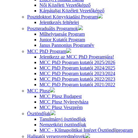
Női Közéleti Vezetőképző
Kárpátaljai Közéleti Vezetőképző
Posztdoktori Könyvkiadási Program
Jelentkezés feltételei
Posztgraduális Programok
Műhelytagság Program
Junior Kutatói Program
Janus Pannonius Programév
MCC PhD Program
Jelentkezz az MCC PhD Programjára!
MCC PhD Program kutatói 2025/2026
MCC PhD Program kutatói 2024/2025
MCC PhD Program kutatói 2023/2024
MCC PhD Program kutatói 2022/2023
MCC PhD Program kutatói 2021/2022
MCC Plusz
MCC Plusz Budapest
MCC Plusz Nyíregyháza
MCC Plusz Veszprém
Ösztöndíjak
Tanulmányi ösztöndíjak
Nemzetközi ösztöndíjak
MCC - Klímapolitikai Intézet Ösztöndíjprogram
Hallgatói versenyeredmények