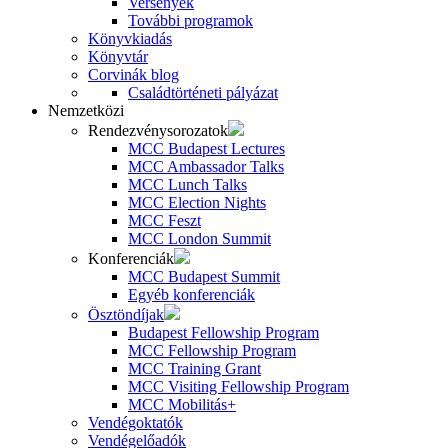
Versenyek
További programok
Könyvkiadás
Könyvtár
Corvinák blog
Családtörténeti pályázat
Nemzetközi
Rendezvénysorozatok
MCC Budapest Lectures
MCC Ambassador Talks
MCC Lunch Talks
MCC Election Nights
MCC Feszt
MCC London Summit
Konferenciák
MCC Budapest Summit
Egyéb konferenciák
Ösztöndíjak
Budapest Fellowship Program
MCC Fellowship Program
MCC Training Grant
MCC Visiting Fellowship Program
MCC Mobilitás+
Vendégoktatók
Vendégelőadók