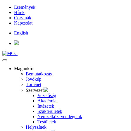
Események
Hírek
Corvinák
Kapcsolat
English
Magunkról
Bemutatkozás
Jövőkép
Történet
Szervezet
Vezetőség
Akadémia
Intézetek
Szakterületek
Nemzetközi vendégeink
Testületek
Helyszínek