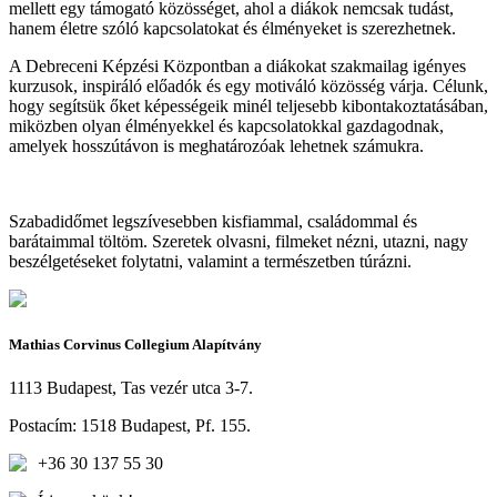
mellett egy támogató közösséget, ahol a diákok nemcsak tudást,
hanem életre szóló kapcsolatokat és élményeket is szerezhetnek.
A Debreceni Képzési Központban a diákokat szakmailag igényes
kurzusok, inspiráló előadók és egy motiváló közösség várja. Célunk,
hogy segítsük őket képességeik minél teljesebb kibontakoztatásában,
miközben olyan élményekkel és kapcsolatokkal gazdagodnak,
amelyek hosszútávon is meghatározóak lehetnek számukra.
Szabadidőmet legszívesebben kisfiammal, családommal és
barátaimmal töltöm. Szeretek olvasni, filmeket nézni, utazni, nagy
beszélgetéseket folytatni, valamint a természetben túrázni.
Mathias Corvinus Collegium Alapítvány
1113 Budapest, Tas vezér utca 3-7.
Postacím: 1518 Budapest, Pf. 155.
+36 30 137 55 30