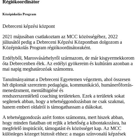
Régiókoordinátor
Középiskolás Program
Debreceni képzési központ
2021 májusában csatlakoztam az MCC közösségéhez, 2022
júliusától pedig a Debreceni Képzési Központban dolgozom a
Középiskolás Program régiókoordinátoraként.
Erdélyből, Marosvásárhelyről származom, de már kisgyermekkorom
óta Debrecenben élek. Az erdélyi gyökereim és kultúrám azonban a
mai napig meghatározóak számomra.
Tanulmányaimat a Debreceni Egyetemen végeztem, ahol összesen
hét diplomát szereztem pedagógia, kommunikáció, humánerőforrás-
menedzsment, mentálhigiéné és
rendszerszemléletű coaching területeken. Ezek a területek sokat
segítenek abban, hogy a tehetséggondozásban ne csak szakmai,
hanem emberi oldalról is támogathassam a diákokat.
A tehetséggondozás azért fontos számomra, mert hiszek abban,
hogy minden fiatalban ott rejlik a lehetőség a kibontakozásra, ha
megfelelő inspirációt, támogatást és közösséget kap. Az MCC
különleges közeget biztosít ehhez: a magas színvonalú képzések