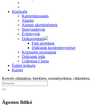
Közösség
Karriertámogatás
Alumni
Alumni sikertörténetek
Hagyományok
Évkönyvek
Diákprojektek
Futó projektek
Diákjaink kezdeményezései
Közösségi programok
Diákjaink írták
Collegista Charta
Épített örökség
Karrier
Keresés oldalakon, hírekben, eseményekben, cikkekben.
Ágoston Ildikó