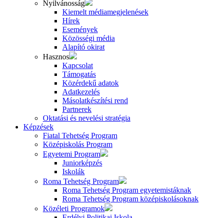
Nyilvánosság
Kiemelt médiamegjelenések
Hírek
Események
Közösségi média
Alapító okirat
Hasznos
Kapcsolat
Támogatás
Közérdekű adatok
Adatkezelés
Másolatkészítési rend
Partnerek
Oktatási és nevelési stratégia
Képzések
Fiatal Tehetség Program
Középiskolás Program
Egyetemi Program
Juniorképzés
Iskolák
Roma Tehetség Program
Roma Tehetség Program egyetemistáknak
Roma Tehetség Program középiskolásoknak
Közéleti Programok
Erdélyi Politikai Iskola